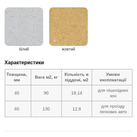
білий
жовтий
Характеристики
Товщина,
Кількість в
Умови
Вага м2, кг
мм
піддоні, м2
експлкатації
для пішохідних
40
90
18,14
зон
для проїзду
60
130
12,8
легкових авто