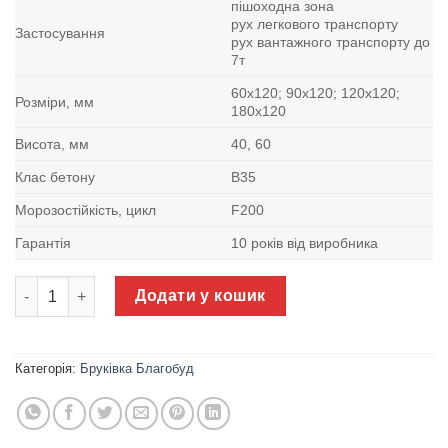
пішоходна зона
рух легкового транспорту
Застосування
рух вантажного транспорту до
7т
60х120; 90х120; 120х120;
Розміри, мм
180х120
Висота, мм
40, 60
Клас бетону
В35
Морозостійкість, цикл
F200
Гарантія
10 років від виробника
Тротуарна плитка Старе місто без фаски Благобуд кількість
Додати у кошик
Категорія:
Бруківка Благобуд