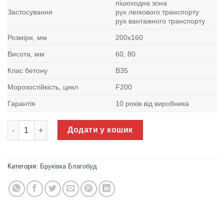
пішоходна зона
Застосування
рух легкового транспорту
рух вантажного транспорту
Розміри, мм
200х160
Висота, мм
60, 80
Клас бетону
В35
Морозостійкість, цикл
F200
Гарантія
10 років від виробника
Тротуарна плитка Подвійне Т Благобуд кількість
Додати у кошик
Категорія:
Бруківка Благобуд