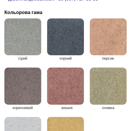
Кольорова гама
сірий
чорний
персик
коричневий
вишня
оливка