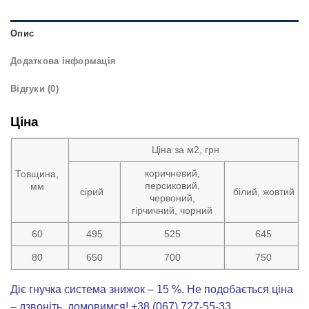
Опис
Додаткова інформація
Відгуки (0)
Ціна
Ціна за м2, грн
коричневий,
Товщина,
персиковий,
мм
сірий
білий, жовтий
червоний,
гірчичний, чорний
60
495
525
645
80
650
700
750
Діє гнучка система знижок – 15 %. Не подобається ціна
– дзвоніть, домовимся! +38 (067) 727-55-33