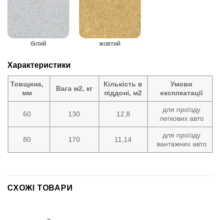
білий
жовтий
Характеристики
Товщина,
Кількість в
Умови
Вага м2, кг
мм
піддоні, м2
експлкатації
для проїзду
60
130
12,8
легкових авто
для проїзду
80
170
11,14
вантажних авто
СХОЖІ ТОВАРИ