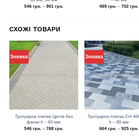
546
грн.
–
901
грн.
489
грн.
–
702
грн.
СХОЖІ ТОВАРИ
Знижка
Знижка
Тротуарна плитка Цегла без
Тротуарна плитка Cіті 4
фаски h – 60 мм
h – 80 мм
546
грн.
–
768
грн.
664
грн.
–
925
грн.