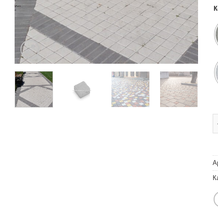
К
Т
А
К