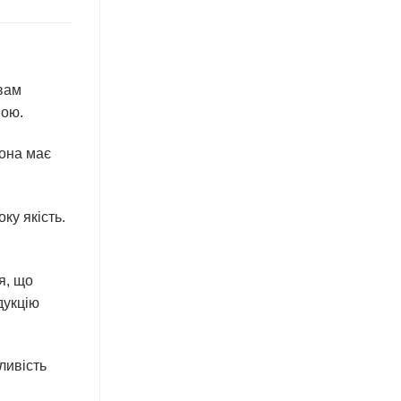
 вам
мою.
Вона має
ку якість.
я, що
дукцію
ливість