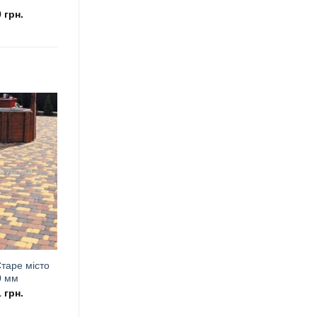
9
грн.
таре місто
0 мм
1
грн.