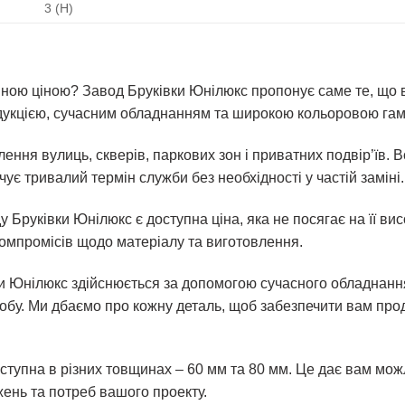
3 (Н)
упною ціною? Завод Бруківки Юнілюкс пропонує саме те, що
дукцією, сучасним обладнанням та широкою кольоровою га
ення вулиць, скверів, паркових зон і приватних подвір’їв. 
чує тривалий термін служби без необхідності у частій заміні.
руківки Юнілюкс є доступна ціна, яка не посягає на її висо
омпромісів щодо матеріалу та виготовлення.
ки Юнілюкс здійснюється за допомогою сучасного обладнанн
иробу. Ми дбаємо про кожну деталь, щоб забезпечити вам про
ступна в різних товщинах – 60 мм та 80 мм. Це дає вам мож
ень та потреб вашого проекту.