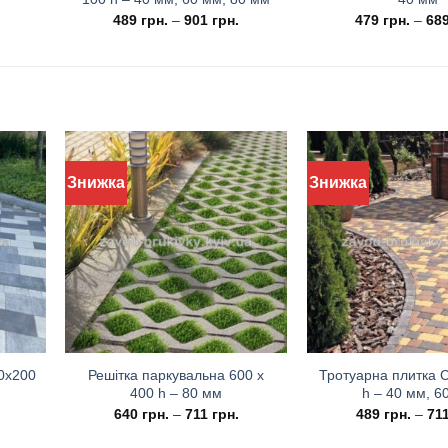
489
грн.
–
901
грн.
479
грн.
–
68
Знижка
Знижка
00х200
Решітка паркувальна 600 х
Тротуарна плитка С
400 h – 80 мм
h – 40 мм, 6
640
грн.
–
711
грн.
489
грн.
–
71