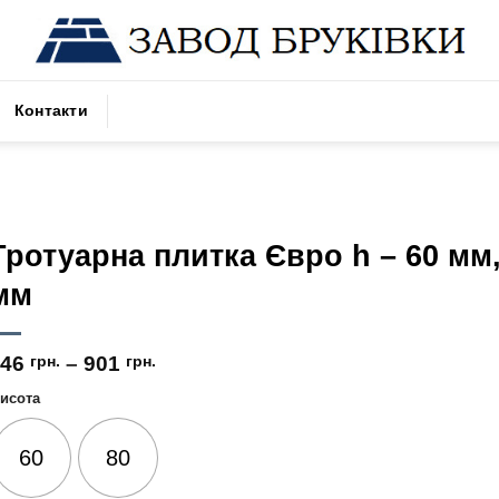
Контакти
Тротуарна плитка Євро h – 60 мм,
мм
546
грн.
–
901
грн.
исота
60
80