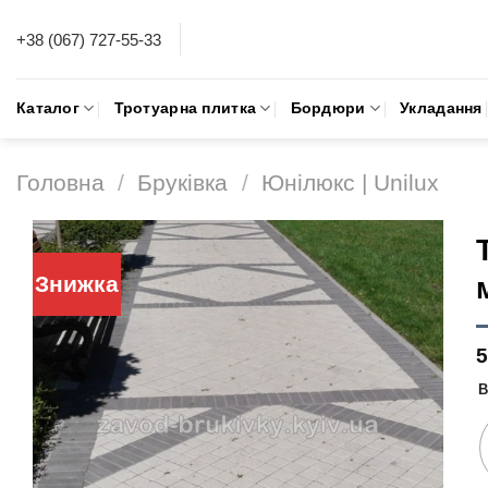
Skip
+38 (067) 727-55-33
to
content
Каталог
Тротуарна плитка
Бордюри
Укладання
Головна
/
Бруківка
/
Юнілюкс | Unilux
Знижка
В