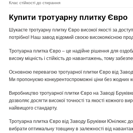
Клас стійкості до стирання
Купити тротуарну плитку Євро
Шукаєте тротуарну плитку Євро високої якості за дост
потрібно! Наш завод відомий своєю високоякісною про
Тротуарна плитка Євро – це надійне рішення для оздобл
високу міцність і стійкість до навантажень, тому забезпе
Основною перевагою тротуарної плитки Євро від Заводу Б
Ми пропонуємо конкурентоспроможні ціни без жодних к
Виробництво тротуарної плитки Євро на Заводі Бруків
дозволяє досягти високої точності та якості кожного в
найвищого стандарту.
Тротуарна плитка Євро від Заводу Бруківки Юнілюкс до
вибрати оптимальну товщину в залежності від навантаж