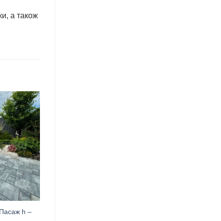
и, а також
Пасаж h –