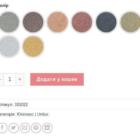
олір
ротуарна плитка Євро h - 60 мм, 80 мм кількість
Додати у кошик
ртикул:
101022
атегорія:
Юнілюкс | Unilux