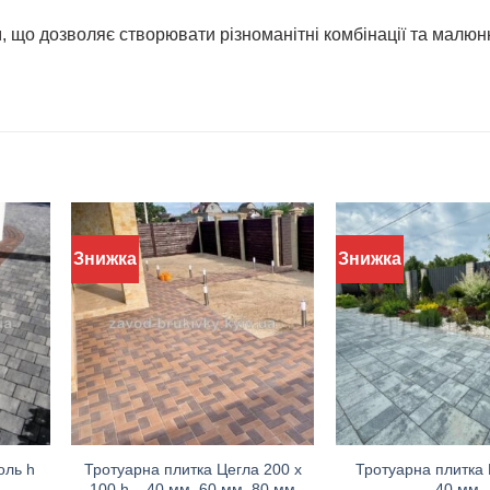
 що дозволяє створювати різноманітні комбінації та малюнк
Знижка
Знижка
оль h
Тротуарна плитка Цегла 200 х
Тротуарна плитка 
100 h – 40 мм, 60 мм, 80 мм
40 мм