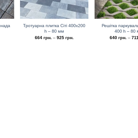
енада
Тротуарна плитка Cіті 400х200
Решітка паркувал
h – 80 мм
400 h – 80
664
грн.
–
925
грн.
640
грн.
–
71