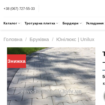
Skip
+38 (067) 727-55-33
to
content
Каталог
Тротуарна плитка
Бордюри
Укладання
Головна
/
Бруківка
/
Юнілюкс | Unilux
Знижка
К