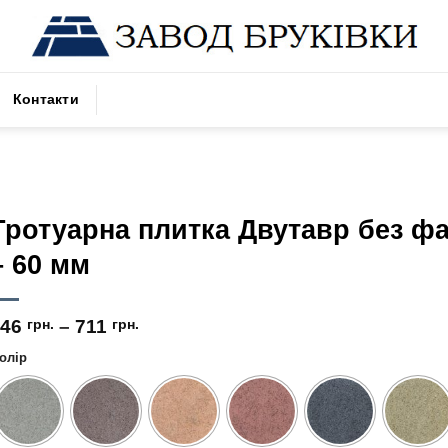
Контакти
Тротуарна плитка Двутавр без фа
– 60 мм
546
грн.
–
711
грн.
олір