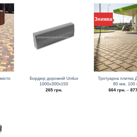
Знижка
місто
Бордюр дорожній Unilux
Тротуарна плитка Д
1000х300х150
80 мм, 100
265
грн.
664
грн.
–
87