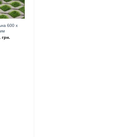
ьна 600 х
 мм
1
грн.