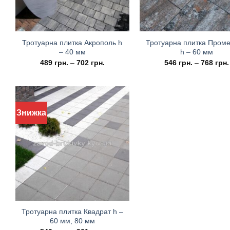
Тротуарна плитка Акрополь h
Тротуарна плитка Пром
– 40 мм
h – 60 мм
489
грн.
–
702
грн.
546
грн.
–
768
грн.
Знижка
Тротуарна плитка Квадрат h –
60 мм, 80 мм