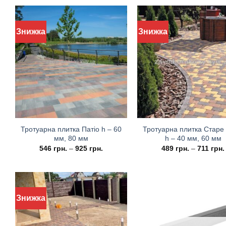
Знижка
Знижка
Тротуарна плитка Патіо h – 60
Тротуарна плитка Старе 
мм, 80 мм
h – 40 мм, 60 мм
546
грн.
–
925
грн.
489
грн.
–
711
грн.
Знижка