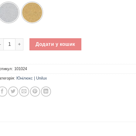
ротуарна плитка Двутавр без фаски h - 60 мм кількість
Додати у кошик
ртикул:
101024
атегорія:
Юнілюкс | Unilux