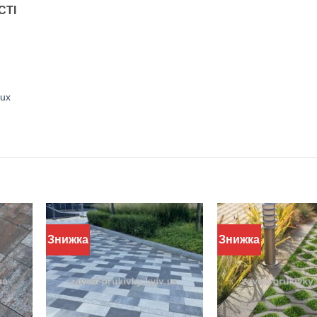
СТІ
lux
Знижка
Знижка