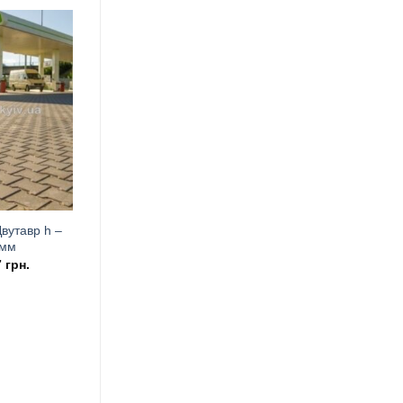
вутавр h –
 мм
7
грн.