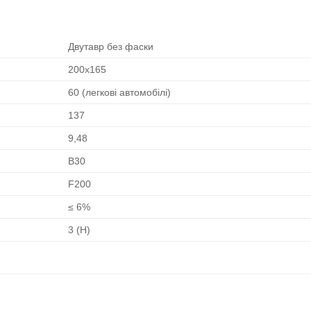
Двутавр без фаски
200х165
60 (легкові автомобілі)
137
9,48
В30
F200
≤ 6%
3 (Н)