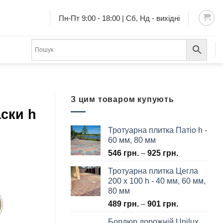
Пн-Пт 9:00 - 18:00 | Сб, Нд - вихідні
З цим товаром купують
ски h
Тротуарна плитка Патіо h -
60 мм, 80 мм
546
грн.
–
925
грн.
Тротуарна плитка Цегла
200 х 100 h - 40 мм, 60 мм,
80 мм
489
грн.
–
901
грн.
Бордюр дорожній Unilux