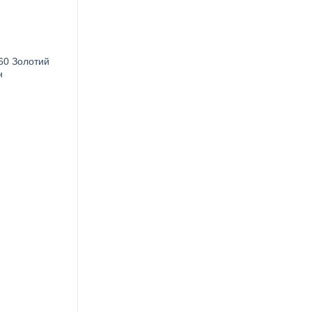
60 Золотий
н