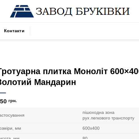
Контакти
Тротуарна плитка Моноліт 600×40
Золотий Мандарин
750
грн.
пішоходна зона
астосування
рух легкового транспорту
озміри, мм
600х400
исота, мм
80