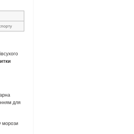
спорту
івсухого
литки
уарна
енням для
у морози