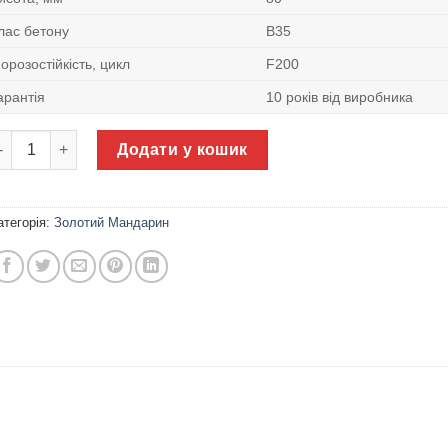
лас бетону
В35
орозостійкість, цикл
F200
арантія
10 років від виробника
ротуарна плитка Моноліт 600x400 Золотий Мандарин кількість
Додати у кошик
атегорія:
Золотий Мандарин