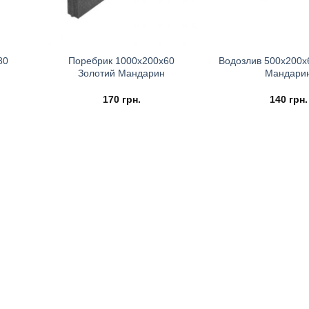
80
Поребрик 1000х200х60
Водозлив 500х200х
Золотий Мандарин
Мандари
170
грн.
140
грн.