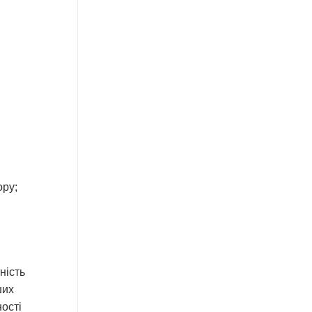
ору;
ність
ших
ності