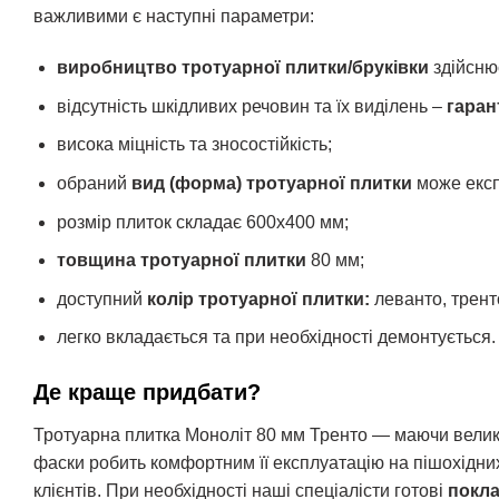
важливими є наступні параметри:
виробництво тротуарної плитки/бруківки
здійсню
відсутність шкідливих речовин та їх виділень –
гаран
висока міцність та зносостійкість;
обраний
вид (форма) тротуарної плитки
може експ
розмір плиток складає 600х400 мм;
товщина тротуарної плитки
80 мм;
доступний
колір тротуарної плитки:
леванто, трент
легко вкладається та при необхідності демонтується.
Де краще придбати?
Тротуарна плитка Моноліт 80 мм Тренто — маючи великі
фаски робить комфортним її експлуатацію на пішохідни
клієнтів. При необхідності наші спеціалісти готові
покла