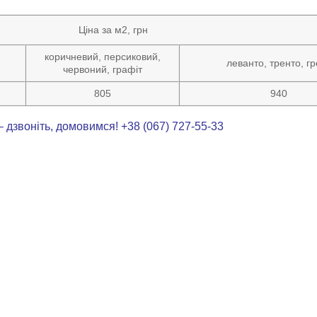
Ціна за м2, грн
коричневий, персиковий,
леванто, тренто, г
червоний, графіт
805
940
– дзвоніть, домовимся! +38 (067) 727-55-33