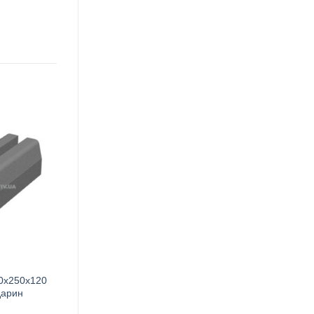
0х250х120
дарин