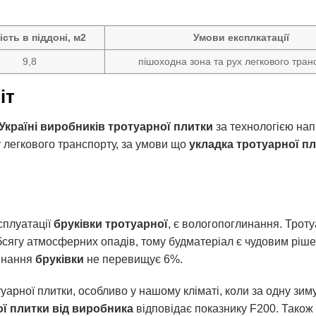
ість в піддоні, м2
Умови експлкатації
9,8
пішоходна зона та рух легкового тран
іт
Україні
виробників тротуарної плитки
за технологією нап
 легкового транспорту, за умови що
укладка тротуарної п
сплуатації
бруківки тротуарної
, є вологопоглинання. Трот
бсягу атмосферних опадів, тому будматеріал є чудовим ріш
линання
бруківки
не перевищує 6%.
арної плитки, особливо у нашому кліматі, коли за одну зим
ї плитки від виробника
відповідає показнику F200. Також