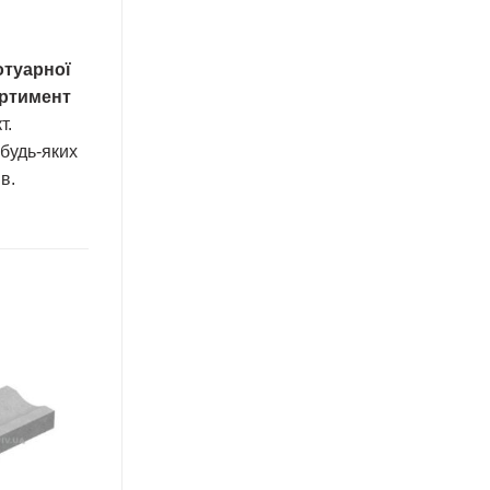
отуарної
ртимент
т.
 будь-яких
в.