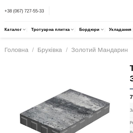
Skip
+38 (067) 727-55-33
to
content
Каталог
Тротуарна плитка
Бордюри
Укладання
Головна
/
Бруківка
/
Золотий Мандарин
З
Р
В