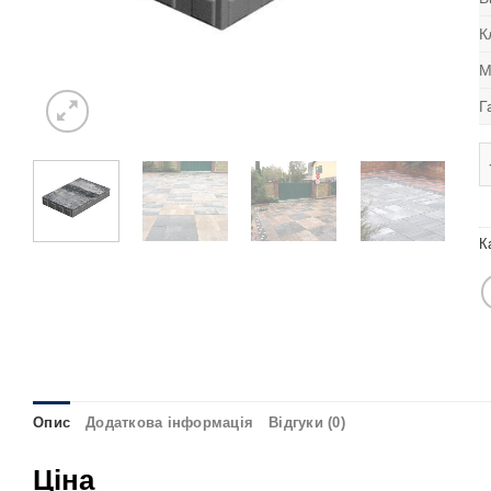
К
М
Г
Т
К
Опис
Додаткова інформація
Відгуки (0)
Ціна