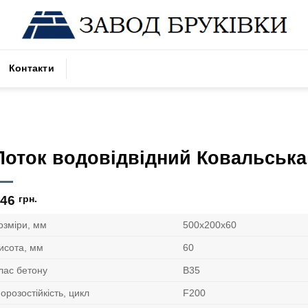
Контакти
Лоток водовідвідний Ковальська
146
грн.
озміри, мм
500х200х60
исота, мм
60
лас бетону
В35
орозостійкість, цикл
F200