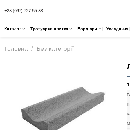
Skip
+38 (067) 727-55-33
to
content
Каталог
Тротуарна плитка
Бордюри
Укладання
Головна
/
Без категорії
Р
В
К
М