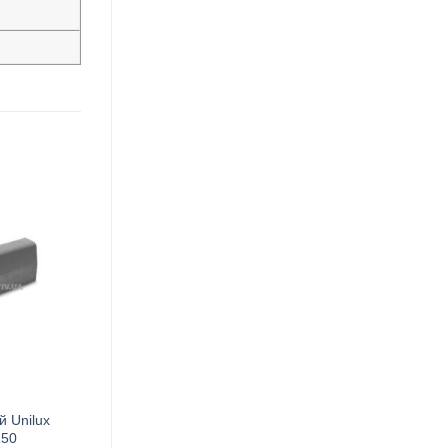
 Unilux
150