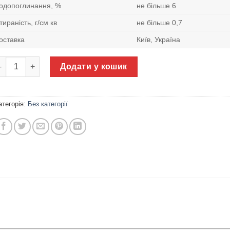
одопоглинання, %
не більше 6
тираність, г/см кв
не більше 0,7
оставка
Київ, Україна
оток водовідвідний Ковальська кількість
Додати у кошик
атегорія:
Без категорії