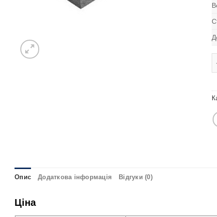
В
С
Д
Л
К
Опис
Додаткова інформація
Відгуки (0)
Ціна