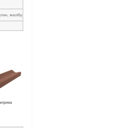
тин, малібу
априка