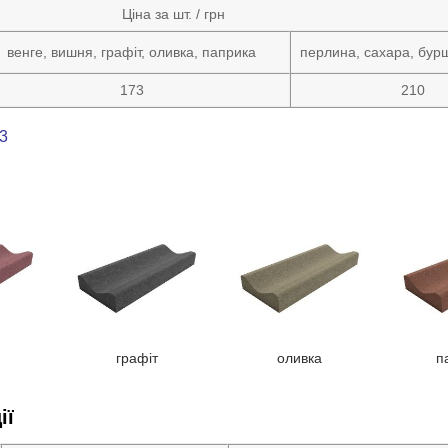
Ціна за шт. / грн
венге, вишня, графіт, оливка, паприка
перлина, сахара, бурш
173
210
33
графіт
оливка
п
ії