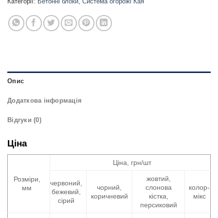
Категорії:
Бетонні блоки
,
Система огорожі Кая
Опис
Додаткова інформація
Відгуки (0)
Ціна
Ціна, грн/шт
жовтий,
Розміри,
червоний,
чорний,
слонова
колор-
мм
бежевий,
коричневий
кістка,
мікс
сірий
персиковий