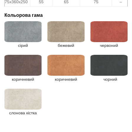
75х360х250
55
65
75
–
Кольорова гама
сірий
бежевий
червоний
коричневий
коричневий
чорний
слонова кістка