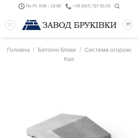
Skip
Пн-Пт 9:00 - 18:00
+38 (067) 727-55-33
to
content
Головна
/
Бетонні блоки
/
Система огорожі
Кая