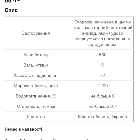
55
Опис
Огорожа, виконана в цьому
стилі, має гарний естетичний
Застосування
вигляд, який чудово
поєднується з навколишнім
середовищем.
Клас бетону
В30
Вага, кг/кв.м
9
Кількість в піддоні, шт
72
Морозостійкість, цикл
F200
Водопоглинання, %
не більше 6
Стираність, г/см кв
не більше 0,7
Доставка
Київ та область, Україна
Немає в наявності