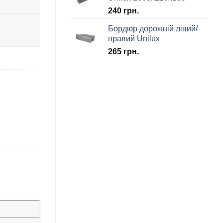
240
грн.
Бордюр дорожній лівий/
правий Unilux
265
грн.