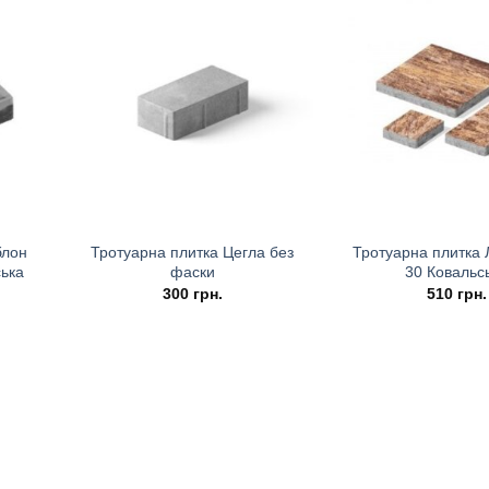
блон
Тротуарна плитка Цегла без
Тротуарна плитка 
ька
фаски
30 Ковальс
300
грн.
510
грн.