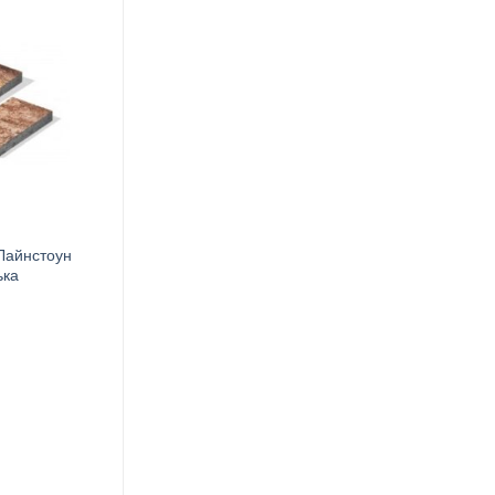
Лайнстоун
ька