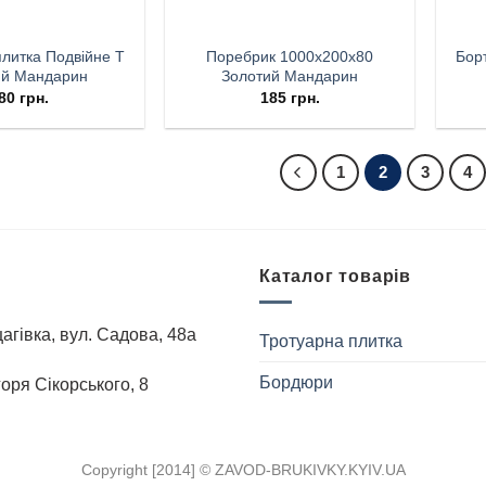
литка Подвійне Т
Поребрик 1000х200х80
Бор
ий Мандарин
Золотий Мандарин
80
грн.
185
грн.
1
2
3
4
Каталог товарів
агівка, вул. Садова, 48а
Тротуарна плитка
Бордюри
Iгоря Сiкорського, 8
Copyright [2014] ©
ZAVOD-BRUKIVKY.KYIV.UA