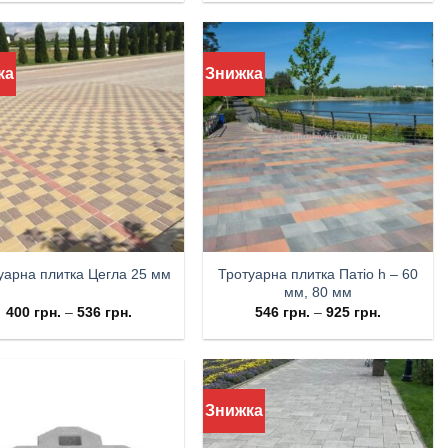
ка
Знижка
Тротуарна плитка Патіо h – 60
уарна плитка Цегла 25 мм
мм, 80 мм
400
грн.
–
536
грн.
546
грн.
–
925
грн.
Знижка