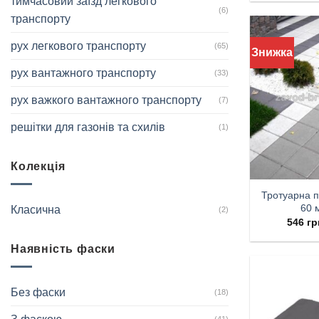
тимчасовий заїзд легкового
(6)
транспорту
рух легкового транспорту
(65)
Знижка
рух вантажного транспорту
(33)
рух важкого вантажного транспорту
(7)
решітки для газонів та схилів
(1)
Колекція
Тротуарна п
60 
Класична
(2)
546
гр
Наявність фаски
Без фаски
(18)
(41)