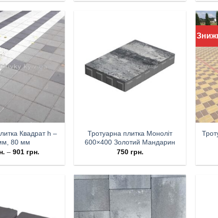
Зниж
литка Квадрат h –
Тротуарна плитка Моноліт
Трот
мм, 80 мм
600×400 Золотий Мандарин
н.
–
901
грн.
750
грн.