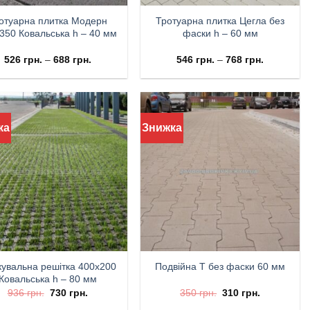
отуарна плитка Модерн
Тротуарна плитка Цегла без
350 Ковальська h – 40 мм
фаски h – 60 мм
526
грн.
–
688
грн.
546
грн.
–
768
грн.
ка
Знижка
увальна решітка 400х200
Подвійна Т без фаски 60 мм
Ковальська h – 80 мм
936
грн.
730
грн.
350
грн.
310
грн.