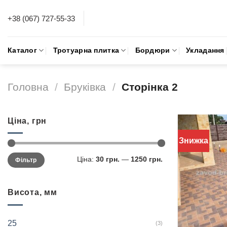
Skip
+38 (067) 727-55-33
to
content
Каталог
Тротуарна плитка
Бордюри
Укладання
Головна
/
Бруківка
/
Сторінка 2
Ціна, грн
Знижка
Ціна:
30 грн.
—
1250 грн.
Фільтр
Висота, мм
25
(3)