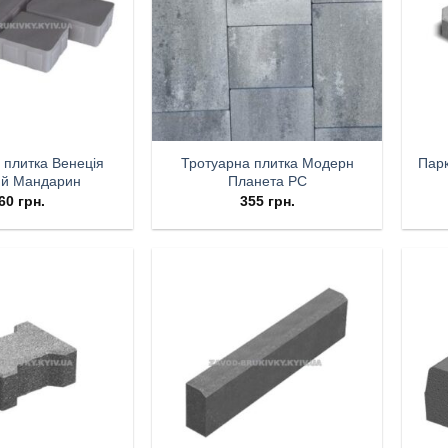
 плитка Венеція
Тротуарна плитка Модерн
Парк
ий Мандарин
Планета РС
60
грн.
355
грн.