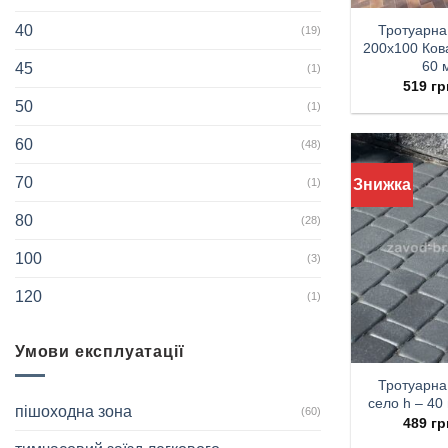
Тротуарна
40
(19)
200х100 Ков
60 
45
(1)
519
гр
50
(1)
60
(48)
70
(1)
Знижка
80
(28)
100
(3)
120
(1)
Умови експлуатації
Тротуарна
село h – 40
пішоходна зона
(60)
489
гр