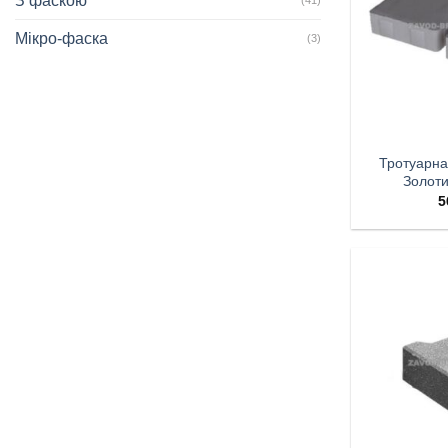
З фаскою
Мікро-фаска
(3)
Тротуарна
Золот
5