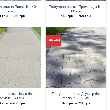
а плитка Пасаж h – 40
Тротуарна плитка Променада h –
мм
60 мм
9
грн.
–
689
грн.
546
грн.
–
768
грн.
Знижка
на плитка Цегла без
Тротуарна плитка Двутавр без
аски h – 60 мм
фаски h – 60 мм
6
грн.
–
768
грн.
546
грн.
–
711
грн.