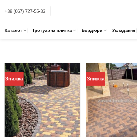
Skip
+38 (067) 727-55-33
to
content
Каталог
Тротуарна плитка
Бордюри
Укладання
Знижка
Знижка