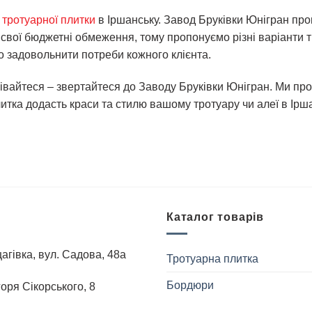
і тротуарної плитки
в Іршанську. Завод Бруківки Юнігран про
є свої бюджетні обмеження, тому пропонуємо різні варіанти 
о задовольнити потреби кожного клієнта.
івайтеся – звертайтеся до Заводу Бруківки Юнігран. Ми про
тка додасть краси та стилю вашому тротуару чи алеї в Іршан
Каталог товарів
агівка, вул. Садова, 48а
Тротуарна плитка
Бордюри
Iгоря Сiкорського, 8