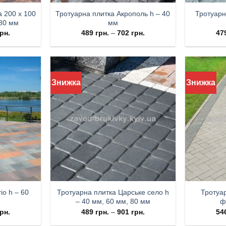
 200 х 100
Тротуарна плитка Акрополь h – 40
Тротуарн
 80 мм
мм
рн.
489
грн.
–
702
грн.
47
Знижка
Знижка
іо h – 60
Тротуарна плитка Царське село h
Тротуар
– 40 мм, 60 мм, 80 мм
ф
рн.
489
грн.
–
901
грн.
54