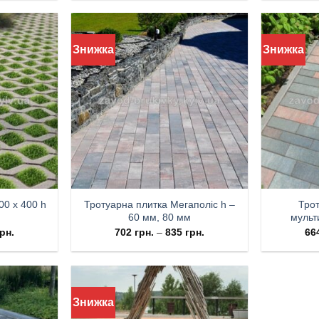
Знижка
Знижка
00 х 400 h
Тротуарна плитка Мегаполіс h –
Трот
60 мм, 80 мм
мульт
рн.
702
грн.
–
835
грн.
66
Знижка