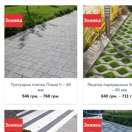
Знижка
Знижка
Тротуарна плитка Плаза h – 60
Решітка паркувальна 6
мм
– 80 мм
546
грн.
–
768
грн.
640
грн.
–
711
г
Знижка
Знижка