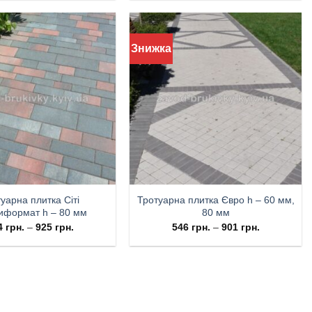
Знижка
уарна плитка Сіті
Тротуарна плитка Євро h – 60 мм,
иформат h – 80 мм
80 мм
4
грн.
–
925
грн.
546
грн.
–
901
грн.