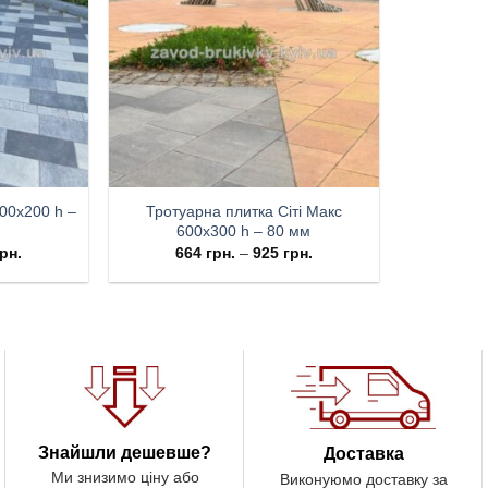
400х200 h –
Тротуарна плитка Cіті Макс
600х300 h – 80 мм
рн.
664
грн.
–
925
грн.
Знайшли дешевше?
Доставка
Ми знизимо ціну або
Виконуюмо доставку за