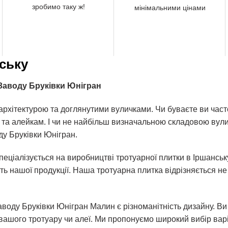
зробимо таку ж!
мінімальними цінами
ську
д Заводу Бруківки Юнігран
архітектурою та доглянутими вуличками. Чи буваєте ви часто
 та алейкам. І чи не найбільш визначальною складовою вули
ду Бруківки Юнігран.
еціалізується на виробництві тротуарної плитки в Іршанську
ність нашої продукції. Наша тротуарна плитка відрізняється 
воду Бруківки Юнігран Малин є різноманітність дизайну. В
ашого тротуару чи алеї. Ми пропонуємо широкий вибір варі