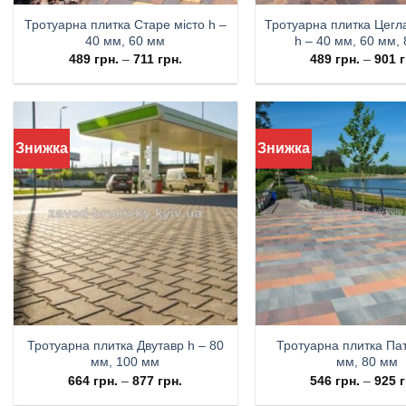
Тротуарна плитка Старе місто h –
Тротуарна плитка Цегла
40 мм, 60 мм
h – 40 мм, 60 мм,
489
грн.
–
711
грн.
489
грн.
–
901
г
Знижка
Знижка
Тротуарна плитка Двутавр h – 80
Тротуарна плитка Пат
мм, 100 мм
мм, 80 мм
664
грн.
–
877
грн.
546
грн.
–
925
г