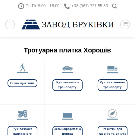
Skip
Пн-Пт 9:00 - 18:00
+38 (067) 727-55-33
to
content
Тротуарна плитка Хорошів
Рух легкового
Рух вантажного
Пішохідна зона
транспорту
транспорту
Рух важкого
Великоформатна
Решітки для
вантажного
плитка
газонів та схилів