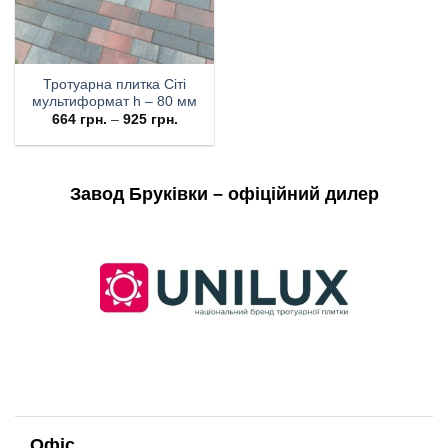
Тротуарна плитка Сіті
мультиформат h – 80 мм
664
грн.
–
925
грн.
Завод Бруківки – офіційний дилер
Офіс