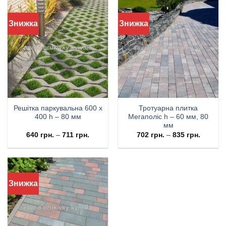
Знижка
Знижка
Решітка паркувальна 600 х
Тротуарна плитка
400 h – 80 мм
Мегаполіс h – 60 мм, 80
мм
640
грн.
–
711
грн.
702
грн.
–
835
грн.
Знижка