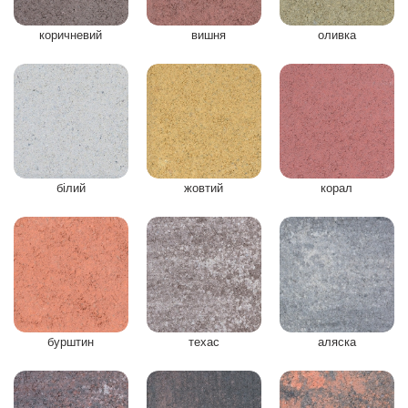
коричневий
вишня
оливка
білий
жовтий
корал
бурштин
техас
аляска