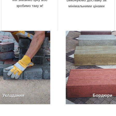
Виконуюмо доставку за
зробимо таку ж!
мінімальними цінами
Укладання
Бордюри