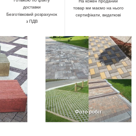
На кожен проданий
доставки
товар ми маємо на нього
Безготівковий розрахунок
сертифікати, видаткові
з ПДВ
Фото робіт