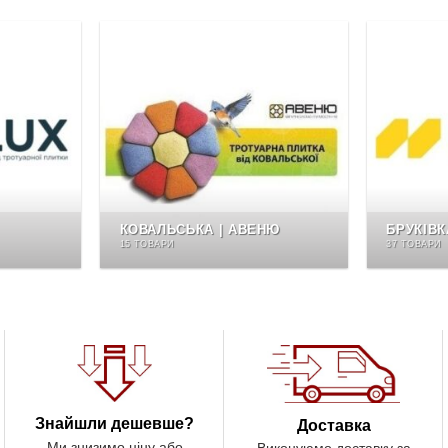
КОВАЛЬСЬКА | АВЕНЮ
БРУКІВК
15 ТОВАРИ
37 ТОВАРИ
Знайшли дешевше?
Доставка
Ми знизимо ціну або