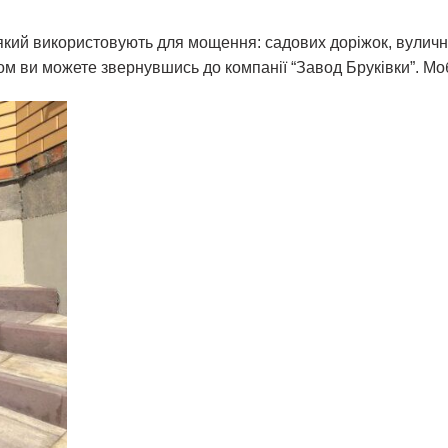
який використовують для мощення: садових доріжок, вулични
ом ви можете звернувшись до компанії “Завод Бруківки”. Моб