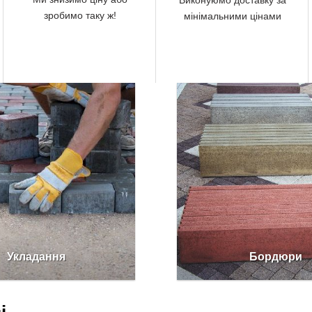
Виконуюмо доставку за
зробимо таку ж!
мінімальними цінами
Укладання
Бордюри