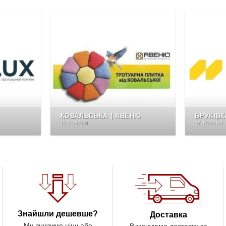
КОВАЛЬСЬКА | АВЕНЮ
БРУКІВК
15 ТОВАРИ
37 ТОВАРИ
Знайшли дешевше?
Доставка
Ми знизимо ціну або