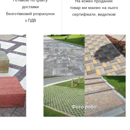
На кожен проданий
доставки
товар ми маємо на нього
Безготівковий розрахунок
сертифікати, видаткові
з ПДВ
Фото робіт