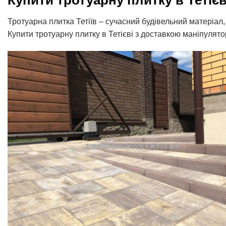
Купити тротуарну плитку в Тетієв
Тротуарна плитка Тетіїв – сучасний будівельний матеріал
Купити тротуарну плитку в Тетієві з доставкою маніпулято