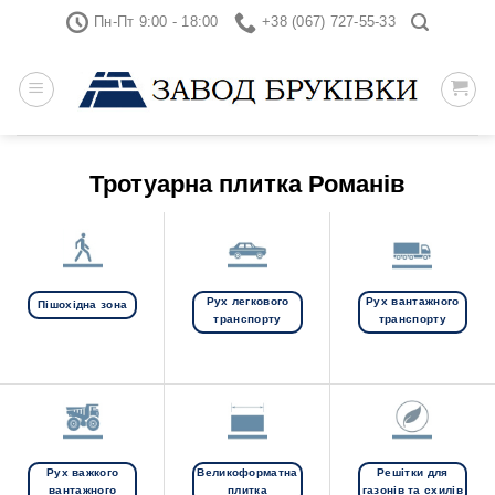
Skip
Пн-Пт 9:00 - 18:00
+38 (067) 727-55-33
to
content
Тротуарна плитка Романів
Рух легкового
Рух вантажного
Пішохідна зона
транспорту
транспорту
Рух важкого
Великоформатна
Решітки для
вантажного
плитка
газонів та схилів