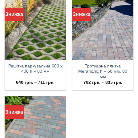
Знижка
Знижка
Решітка паркувальна 600 х
Тротуарна плитка
400 h – 80 мм
Мегаполіс h – 60 мм, 80
мм
640
грн.
–
711
грн.
702
грн.
–
835
грн.
Знижка