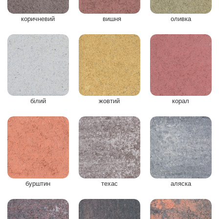
коричневий
вишня
оливка
білий
жовтий
корал
бурштин
техас
аляска