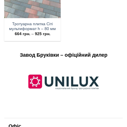
Тротуарна плитка Сіті
мультиформат h – 80 мм
664
грн.
–
925
грн.
Завод Бруківки – офіційний дилер
Офіс