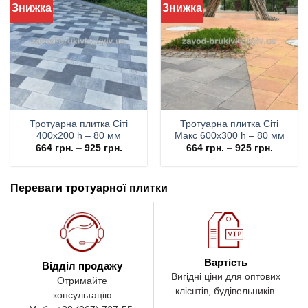
Знижка
Знижка
Тротуарна плитка Cіті
Тротуарна плитка Cіті
400х200 h – 80 мм
Макс 600х300 h – 80 мм
664
грн.
–
925
грн.
664
грн.
–
925
грн.
Переваги тротуарної плитки
Вартість
Відділ продажу
Вигідні ціни для оптових
Отримайте
клієнтів, будівельників.
консультацію