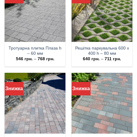
Тротуарна плитка Плаза h
Решітка паркувальна 600 х
– 60 мм
400 h – 80 мм
546
грн.
–
768
грн.
640
грн.
–
711
грн.
Знижка
Знижка