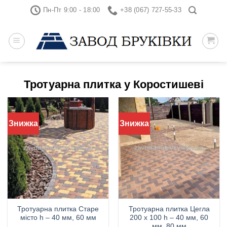
Skip
Пн-Пт 9:00 - 18:00
+38 (067) 727-55-33
to
content
Тротуарна плитка у Коростишеві
Знижка
Знижка
Тротуарна плитка Старе
Тротуарна плитка Цегла
місто h – 40 мм, 60 мм
200 х 100 h – 40 мм, 60
мм, 80 мм