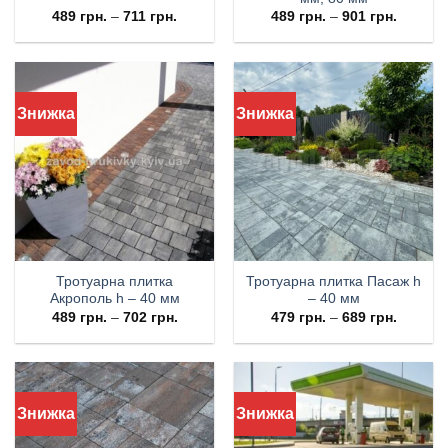
489
грн.
–
711
грн.
489
грн.
–
901
грн.
Знижка
Знижка
Тротуарна плитка
Тротуарна плитка Пасаж h
Акрополь h – 40 мм
– 40 мм
489
грн.
–
702
грн.
479
грн.
–
689
грн.
Знижка
Знижка