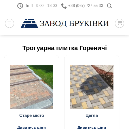
Skip
Пн-Пт 9:00 - 18:00
+38 (067) 727-55-33
to
content
Тротуарна плитка Гореничі
Старе місто
Цегла
Дивитись ціни
Дивитись ціни