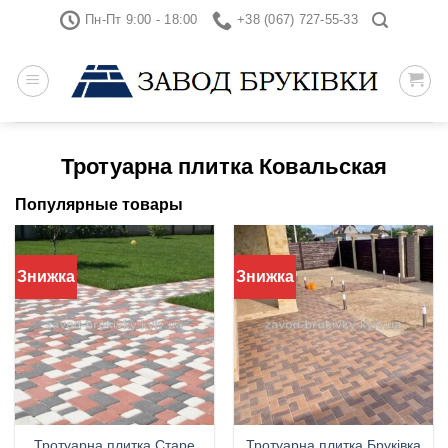
Skip
Пн-Пт 9:00 - 18:00
+38 (067) 727-55-33
to
content
Тротуарна плитка Ковальская
Популярные товары
Знижка
Знижка
Тротуарна плитка Старе
Тротуарна плитка Бруківка