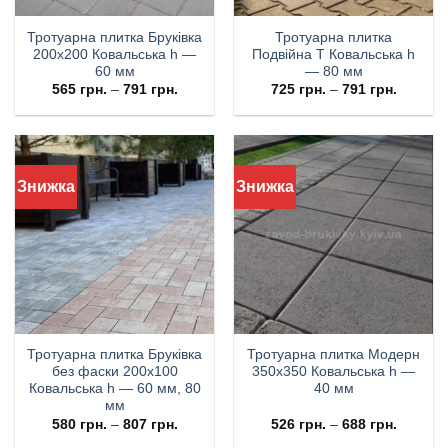
Тротуарна плитка Бруківка
Тротуарна плитка
200х200 Ковальська h —
Подвійна Т Ковальська h
60 мм
— 80 мм
565
грн.
–
791
грн.
725
грн.
–
791
грн.
Знижка
Знижка
Тротуарна плитка Бруківка
Тротуарна плитка Модерн
без фаски 200х100
350х350 Ковальська h —
Ковальська h — 60 мм, 80
40 мм
мм
580
грн.
–
807
грн.
526
грн.
–
688
грн.