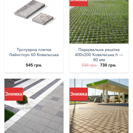
Тротуарна плитка
Паркувальна решітка
Лайнстоун 60 Ковальська
400х200 Ковальська h —
80 мм
545
грн.
936
грн.
730
грн.
Знижка
Знижка