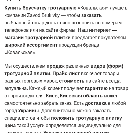
Купить брусчатку тротуарную
«Ковальская» лучше в
компании Zavod Brukivky — чтобы
заказать
выбранный товар достаточно позвонить по номерам
телефонов или на сайте фирмы. Наш
интернет —
магазин тротуарной плитки
предлагает покупателям
широкий ассортимент
продукции бренда
«Ковальская».
Мы осуществляем
продаж
различных
видов (форм)
тротуарной плитки
.
Прайс-лист
включает товары
разных торговых марок,
стоимость
на сайте всегда
актуальна. Каждый клиент получает
гарантию
на товар
от производителя.
Киев, Киевская область
может
самостоятельно забрать заказ. Есть
доставка
в любой
город
Украины
. Дополнительно можно заказать
специалистов чтобы
положить тротуарную плитку
цена
такой услуги определяется индивидуально для
каждого клиента.
Укладка тротуарной плитки