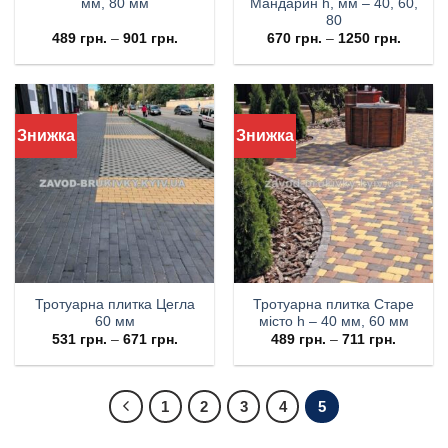
мм, 80 мм
Мандарин h, мм – 40, 60,
80
489
грн.
–
901
грн.
670
грн.
–
1250
грн.
Знижка
Знижка
Тротуарна плитка Цегла
Тротуарна плитка Старе
60 мм
місто h – 40 мм, 60 мм
531
грн.
–
671
грн.
489
грн.
–
711
грн.
1
2
3
4
5