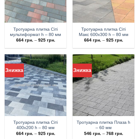
Тротуарна плитка Сіті
Тротуарна плитка Cіті
мультиформат h – 80 мм
Макс 600х300 h – 80 мм
664
грн.
–
925
грн.
664
грн.
–
925
грн.
Знижка
Знижка
Тротуарна плитка Cіті
Тротуарна плитка Плаза h
400х200 h – 80 мм
– 60 мм
664
грн.
–
925
грн.
546
грн.
–
768
грн.