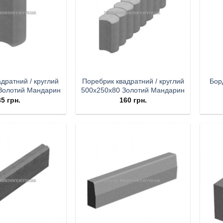
адратний / круглий
Поребрик квадратний / круглий
Бор
Золотий Мандарин
500х250х80 Золотий Мандарин
35
грн.
160
грн.