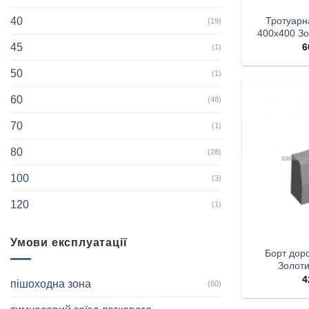
Тротуарн
40
(19)
400х400 З
45
6
(1)
50
(1)
60
(48)
70
(1)
80
(28)
100
(3)
120
(1)
Умови експлуатації
Борт доро
Золот
4
пішоходна зона
(60)