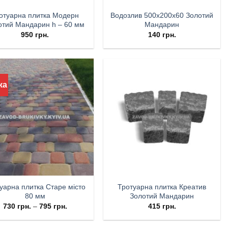
отуарна плитка Модерн
Водозлив 500х200х60 Золотий
отий Мандарин h – 60 мм
Мандарин
950
грн.
140
грн.
ка
уарна плитка Старе місто
Тротуарна плитка Креатив
80 мм
Золотий Мандарин
730
грн.
–
795
грн.
415
грн.