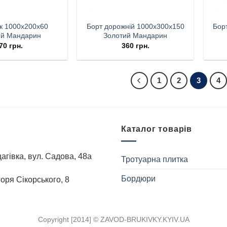
к 1000х200х60
Борт дорожній 1000х300х150
Бор
ий Мандарин
Золотий Мандарин
70
грн.
360
грн.
1
2
3
4
Каталог товарів
агівка, вул. Садова, 48а
Тротуарна плитка
Бордюри
Iгоря Сiкорського, 8
Copyright [2014] ©
ZAVOD-BRUKIVKY.KYIV.UA