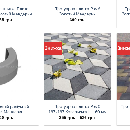
а плитка Плита
Тротуарна плитка Ромб
Тр
олотий Мандарин
Золотий Мандарин
Зол
65
грн.
390
грн.
Знижка
Зниж
жній радіусний
Тротуарна плитка Ромб
Трот
ий Мандарин
197х197 Ковальська h – 60 мм
20
грн.
355
грн.
–
526
грн.