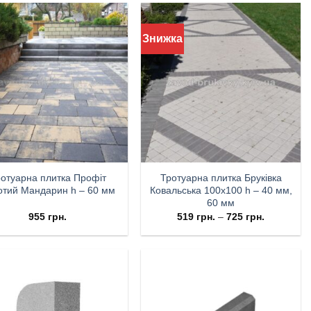
Знижка
отуарна плитка Профіт
Тротуарна плитка Бруківка
отий Мандарин h – 60 мм
Ковальська 100х100 h – 40 мм,
60 мм
955
грн.
519
грн.
–
725
грн.