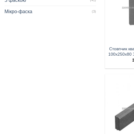
З фаскою
Мікро-фаска
(3)
Стовпчик кв
100х250х80 