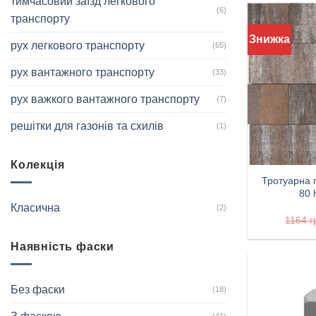
тимчасовий заїзд легкового
(6)
транспорту
Знижка
рух легкового транспорту
(65)
рух вантажного транспорту
(33)
рух важкого вантажного транспорту
(7)
решітки для газонів та схилів
(1)
Колекція
Тротуарна 
80 
Класична
(2)
1164
г
Наявність фаски
Без фаски
(18)
(41)