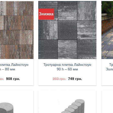
Знижка
плитка Лайнстоун
Тротуарна плитка Лайнстоун
Тр
h – 80 мм
90 h – 60 мм
Зол
рн.
908
грн.
960
грн.
749
грн.