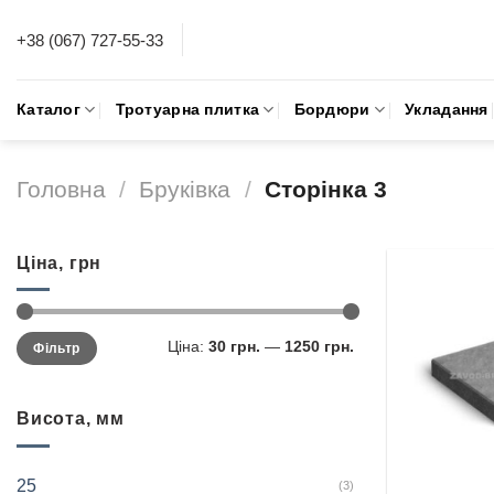
Skip
+38 (067) 727-55-33
to
content
Каталог
Тротуарна плитка
Бордюри
Укладання
Головна
/
Бруківка
/
Сторінка 3
Ціна, грн
Ціна:
30 грн.
—
1250 грн.
Фільтр
Висота, мм
25
(3)