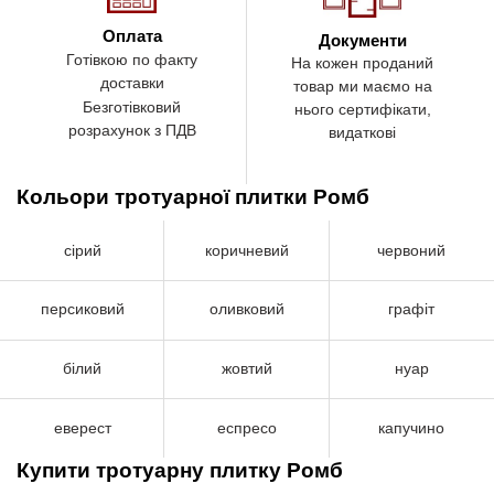
Оплата
Документи
Готівкою по факту
На кожен проданий
доставки
товар ми маємо на
Безготівковий
нього сертифікати,
розрахунок з ПДВ
видаткові
Кольори тротуарної плитки Ромб
сірий
коричневий
червоний
персиковий
оливковий
графіт
білий
жовтий
нуар
еверест
еспресо
капучино
Купити тротуарну плитку Ромб