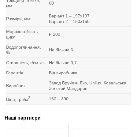
Товщина плитки,
60
мм
Варіант 1 – 197х197
Розміри, мм
Варіант 2 – 150х150
Морозостійкість,
F 200
цикл
Водопоглинання,
Не більше 6
%
Стираність, г/см кв
Не більше 0,7
Гарантія
Від виробника
Завод Бруківки Еко, Unilux, Ковальська,
Виробник
Золотий Мандарин
2
160 – 390
Ціна, грн/м
Наші партнери