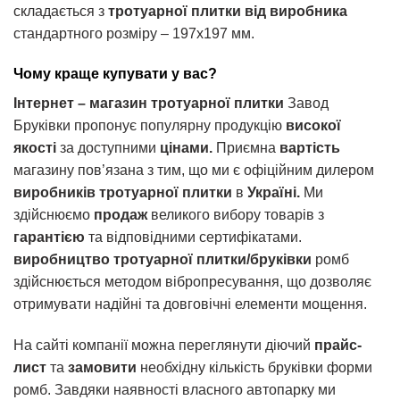
складається з
тротуарної плитки від виробника
стандартного розміру – 197х197 мм.
Чому краще купувати у вас?
Інтернет – магазин тротуарної плитки
Завод
Бруківки пропонує популярну продукцію
високої
якості
за доступними
цінами.
Приємна
вартість
магазину пов’язана з тим, що ми є офіційним дилером
виробників тротуарної плитки
в
Україні.
Ми
здійснюємо
продаж
великого вибору товарів з
гарантією
та відповідними сертифікатами.
виробництво тротуарної плитки/бруківки
ромб
здійснюється методом вібропресування, що дозволяє
отримувати надійні та довговічні елементи мощення.
На сайті компанії можна переглянути діючий
прайс-
лист
та
замовити
необхідну кількість бруківки форми
ромб. Завдяки наявності власного автопарку ми