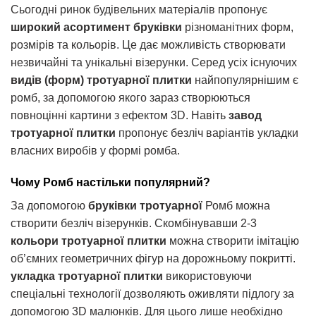
Сьогодні ринок будівельних матеріалів пропонує
широкий асортимент бруківки
різноманітних форм,
розмірів та кольорів. Це дає можливість створювати
незвичайні та унікальні візерунки. Серед усіх існуючих
видів (форм) тротуарної плитки
найпопулярнішим є
ромб, за допомогою якого зараз створюються
повноцінні картини з ефектом 3D. Навіть
завод
тротуарної плитки
пропонує безліч варіантів укладки
власних виробів у формі ромба.
Чому Ромб настільки популярний?
За допомогою
бруківки тротуарної
Ромб можна
створити безліч візерунків. Скомбінувавши 2-3
кольори тротуарної плитки
можна створити імітацію
об’ємних геометричних фігур на дорожньому покритті.
укладка тротуарної плитки
використовуючи
спеціальні технології дозволяють оживляти підлогу за
допомогою 3D малюнків. Для цього лише необхідно